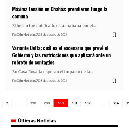
Máxima tensión en Chabás: prendieron fuego la
comuna
El hecho fue notificado esta mañana por el…
Por
Cfin Noticias
28 de agosto de 2021
Variante Delta: cuál es el escenario que prevé el
Gobierno y las restricciones que aplicará ante un
rebrote de contagios
En Casa Rosada esperan el impacto de la…
Por
Cfin Noticias
28 de agosto de 2021
2
…
298
299
300
301
302
…
354
3
Últimas Noticias