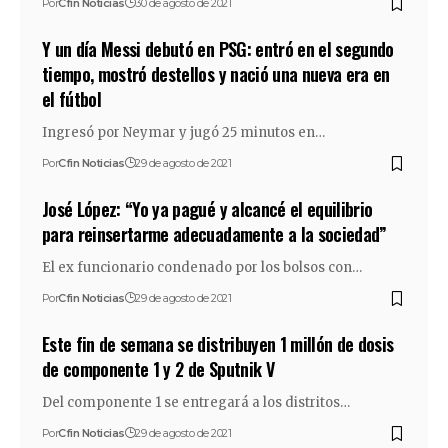
Por
Cfin Noticias
30 de agosto de 2021
Y un día Messi debutó en PSG: entró en el segundo
tiempo, mostró destellos y nació una nueva era en
el fútbol
Ingresó por Neymar y jugó 25 minutos en…
Por
Cfin Noticias
29 de agosto de 2021
José López: “Yo ya pagué y alcancé el equilibrio
para reinsertarme adecuadamente a la sociedad”
El ex funcionario condenado por los bolsos con…
Por
Cfin Noticias
29 de agosto de 2021
Este fin de semana se distribuyen 1 millón de dosis
de componente 1 y 2 de Sputnik V
Del componente 1 se entregará a los distritos…
Por
Cfin Noticias
29 de agosto de 2021