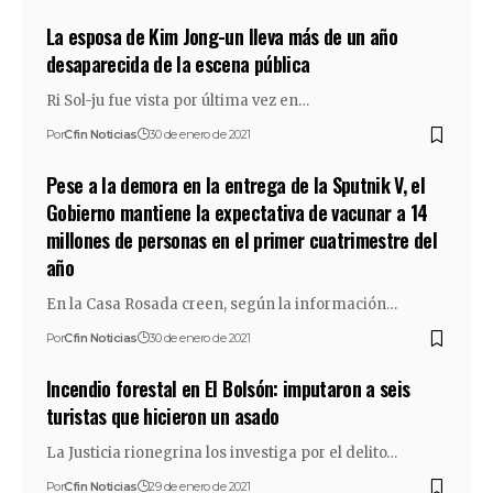
La esposa de Kim Jong-un lleva más de un año
desaparecida de la escena pública
Ri Sol-ju fue vista por última vez en…
Por
Cfin Noticias
30 de enero de 2021
Pese a la demora en la entrega de la Sputnik V, el
Gobierno mantiene la expectativa de vacunar a 14
millones de personas en el primer cuatrimestre del
año
En la Casa Rosada creen, según la información…
Por
Cfin Noticias
30 de enero de 2021
Incendio forestal en El Bolsón: imputaron a seis
turistas que hicieron un asado
La Justicia rionegrina los investiga por el delito…
Por
Cfin Noticias
29 de enero de 2021