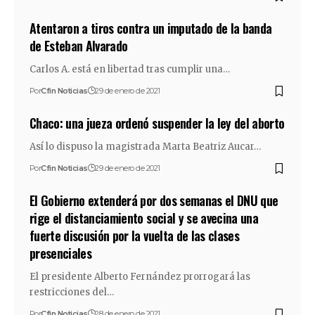
Atentaron a tiros contra un imputado de la banda
de Esteban Alvarado
Carlos A. está en libertad tras cumplir una…
Por
Cfin Noticias
29 de enero de 2021
Chaco: una jueza ordenó suspender la ley del aborto
Así lo dispuso la magistrada Marta Beatriz Aucar…
Por
Cfin Noticias
29 de enero de 2021
El Gobierno extenderá por dos semanas el DNU que
rige el distanciamiento social y se avecina una
fuerte discusión por la vuelta de las clases
presenciales
El presidente Alberto Fernández prorrogará las
restricciones del…
Por
Cfin Noticias
28 de enero de 2021