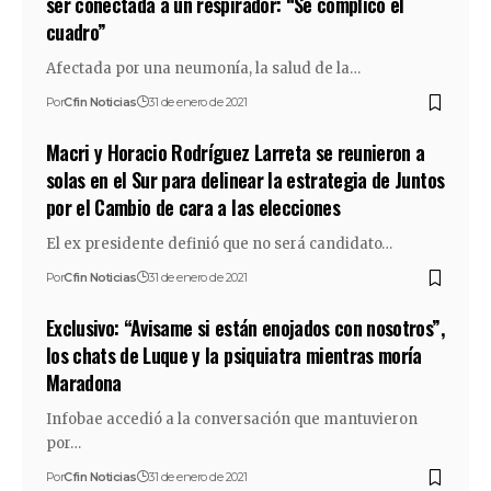
ser conectada a un respirador: “Se complicó el
cuadro”
Afectada por una neumonía, la salud de la…
Por
Cfin Noticias
31 de enero de 2021
Macri y Horacio Rodríguez Larreta se reunieron a
solas en el Sur para delinear la estrategia de Juntos
por el Cambio de cara a las elecciones
El ex presidente definió que no será candidato…
Por
Cfin Noticias
31 de enero de 2021
Exclusivo: “Avisame si están enojados con nosotros”,
los chats de Luque y la psiquiatra mientras moría
Maradona
Infobae accedió a la conversación que mantuvieron
por…
Por
Cfin Noticias
31 de enero de 2021