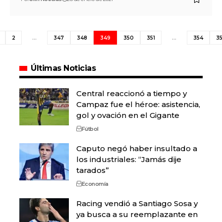
2
…
347
348
349
350
351
…
354
3
Últimas Noticias
Central reaccionó a tiempo y
Campaz fue el héroe: asistencia,
gol y ovación en el Gigante
Fútbol
Caputo negó haber insultado a
los industriales: “Jamás dije
tarados”
Economía
Racing vendió a Santiago Sosa y
ya busca a su reemplazante en