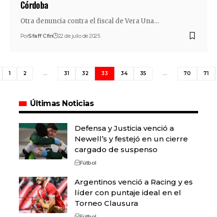
Córdoba
Otra denuncia contra el fiscal de Vera Una…
Por
Sfaff Cfin
22 de julio de 2025
1
2
…
31
32
33
34
35
…
70
71
Últimas Noticias
Defensa y Justicia venció a
Newell’s y festejó en un cierre
cargado de suspenso
Fútbol
Argentinos venció a Racing y es
líder con puntaje ideal en el
Torneo Clausura
Fútbol