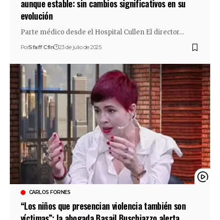
aunque estable: sin cambios significativos en su
evolución
Parte médico desde el Hospital Cullen El director…
Por
Sfaff Cfin
23 de julio de 2025
CARLOS FORNES
“Los niños que presencian violencia también son
víctimas”: la abogada Basail Buschiazzo alerta