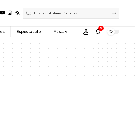
9
es
Espectáculo
Más…