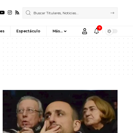
9
es
Espectáculo
Más…