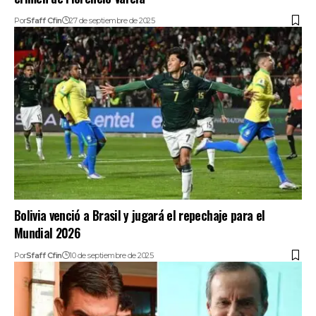
Por
Sfaff Cfin
27 de septiembre de 2025
Bolivia venció a Brasil y jugará el repechaje para el
Mundial 2026
Por
Sfaff Cfin
10 de septiembre de 2025