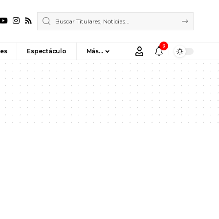
9
es
Espectáculo
Más…