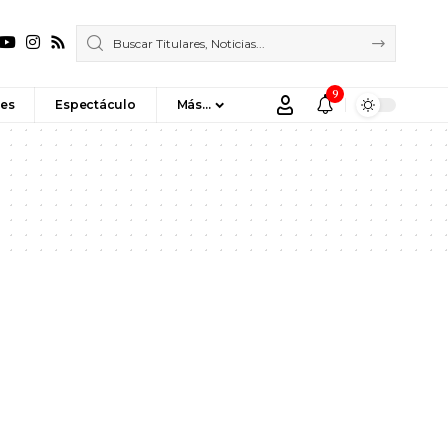
9
es
Espectáculo
Más…