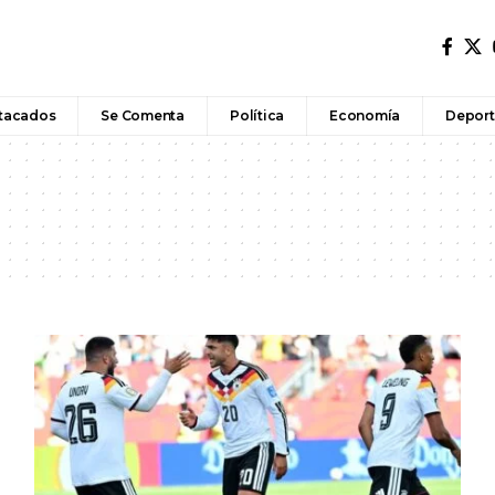
tacados
Se Comenta
Política
Economía
Deport