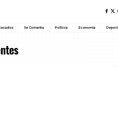
tacados
Se Comenta
Política
Economía
Deport
entes