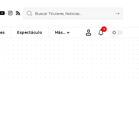
9
es
Espectáculo
Más…