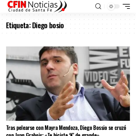
Etiqueta:
Diego bosio
Tras pelearse con Mayra Mendoza, Diego Bossio se cruzó
con Juan Grabois: «Te hiciste ‘K’ de grande»