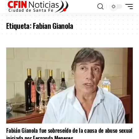
Etiqueta:
Fabian Gianola
Fabián Gianola fue sobreseído de la causa de abuso sexual
iniciada por Fernanda Meneses