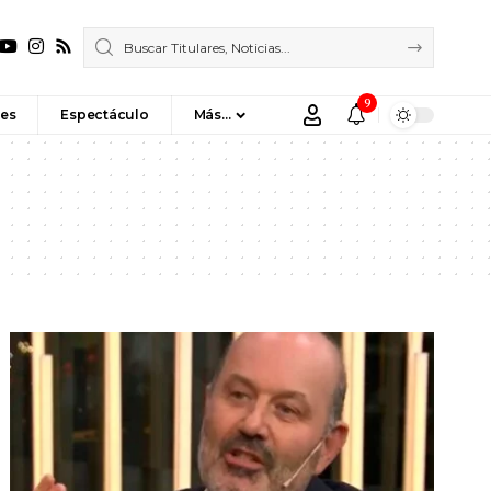
9
es
Espectáculo
Más…