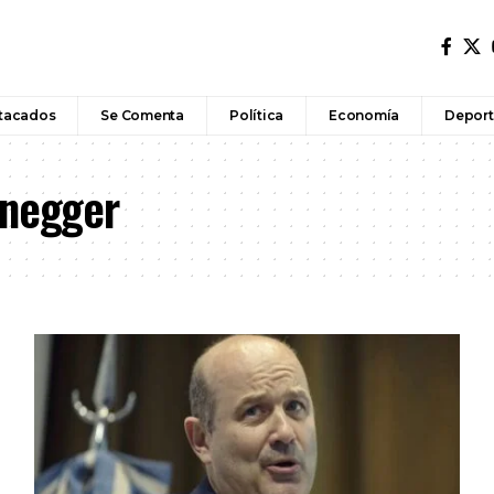
tacados
Se Comenta
Política
Economía
Deport
enegger