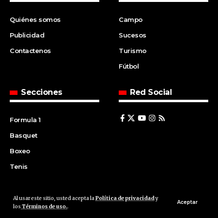
Quiénes somos
Campo
Publicidad
Sucesos
Contactenos
Turismo
Fútbol
Secciones
Red Social
Formula 1
Basquet
Boxeo
Tenis
Al usar este sitio, usted acepta la
Política de privacidad
y
© 2008 | Agencia Cfin.com.ar - Santa Fe - Argentina | All rights
Aceptar
los
Términos de uso.
.
reserved.