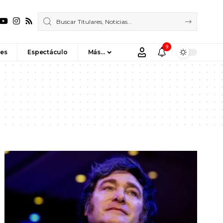
9
es
Espectáculo
Más…