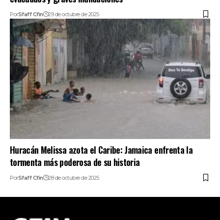
Por
Sfaff Cfin
29 de octubre de 2025
Huracán Melissa azota el Caribe: Jamaica enfrenta la
tormenta más poderosa de su historia
Por
Sfaff Cfin
28 de octubre de 2025