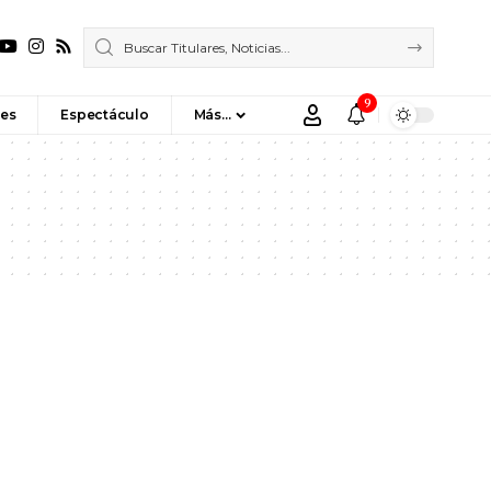
9
es
Espectáculo
Más…