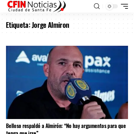
Etiqueta:
Jorge Almiron
Belloso respaldó a Almirón: “No hay argumentos para que
tenga que irse”