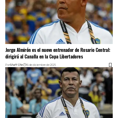
Jorge Almirón es el nuevo entrenador de Rosario Central:
dirigirá al Canalla en la Copa Libertadores
Por
Sfaff Cfin
16 de diciembre de 2025