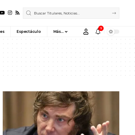
9
es
Espectáculo
Más…