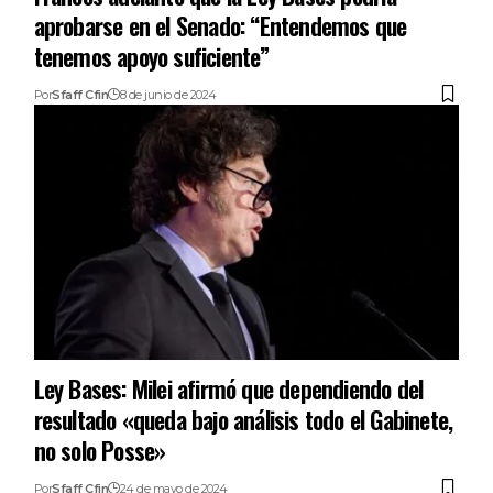
aprobarse en el Senado: “Entendemos que
tenemos apoyo suficiente”
Por
Sfaff Cfin
8 de junio de 2024
Ley Bases: Milei afirmó que dependiendo del
resultado «queda bajo análisis todo el Gabinete,
no solo Posse»
Por
Sfaff Cfin
24 de mayo de 2024