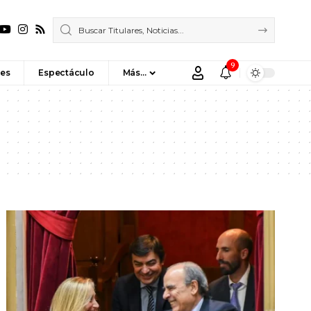
9
es
Espectáculo
Más…