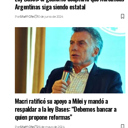
Argentinas siga siendo estatal
Por
Sfaff Cfin
10 de junio de 2024
Macri ratificó su apoyo a Milei y mandó a
respaldar a la ley Bases: “Debemos bancar a
quien propone reformas”
Por
Sfaff Cfin
26 de mayo de 2024