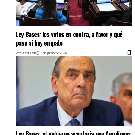
Ley Bases: los votos en contra, a favor y qué
pasa si hay empate
Por
Sfaff Cfin
12 de junio de 2024
Ley Bases: el gobierno aceptaría que Aerolíneas