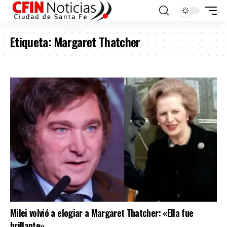
Etiqueta:
Margaret Thatcher
Milei volvió a elogiar a Margaret Thatcher: «Ella fue
brillante»