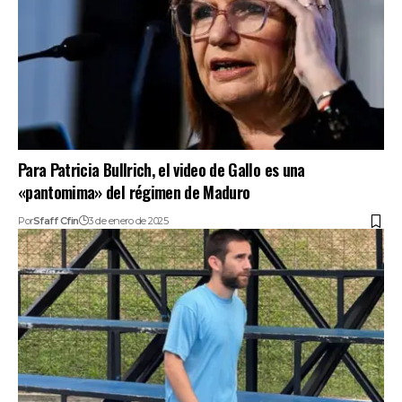
Para Patricia Bullrich, el video de Gallo es una
«pantomima» del régimen de Maduro
Por
Sfaff Cfin
3 de enero de 2025