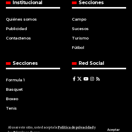
Institucional
Secciones
Quiénes somos
Campo
Publicidad
Sucesos
Contactenos
Turismo
Fútbol
Secciones
Red Social
Formula 1
Basquet
Boxeo
Tenis
Al usar este sitio, usted acepta la
Política de privacidad
y
© 2008 | Agencia Cfin.com.ar - Santa Fe - Argentina | All rights
Aceptar