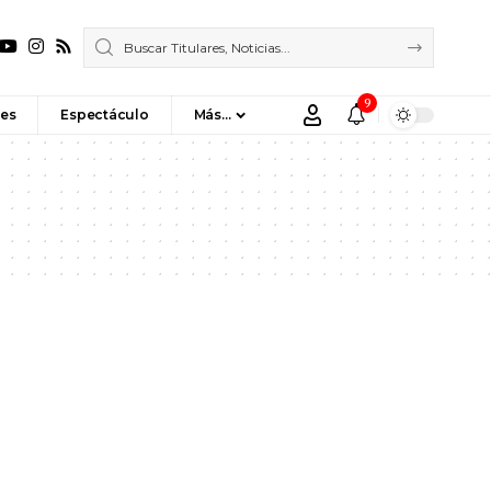
9
es
Espectáculo
Más…