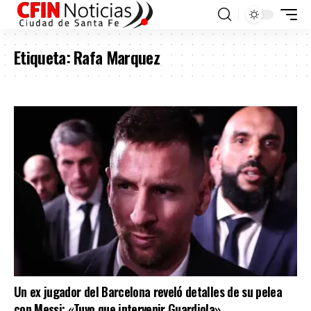
Etiqueta:
Rafa Marquez
Un ex jugador del Barcelona reveló detalles de su pelea
con Messi: «Tuvo que intervenir Guardiola»