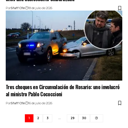
Por
Sfaff Cfin
18 de julio de 2026
Tres choques en Circunvalación de Rosario: uno involucró
al ministro Pablo Cococcioni
Por
Sfaff Cfin
16 de julio de 2026
1
2
3
…
29
30