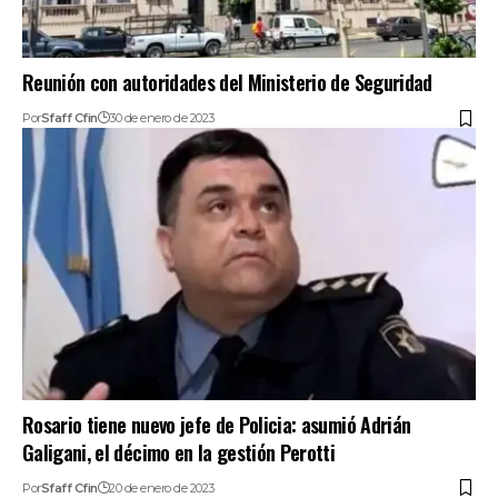
Reunión con autoridades del Ministerio de Seguridad
Por
Sfaff Cfin
30 de enero de 2023
Rosario tiene nuevo jefe de Policia: asumió Adrián
Galigani, el décimo en la gestión Perotti
Por
Sfaff Cfin
20 de enero de 2023