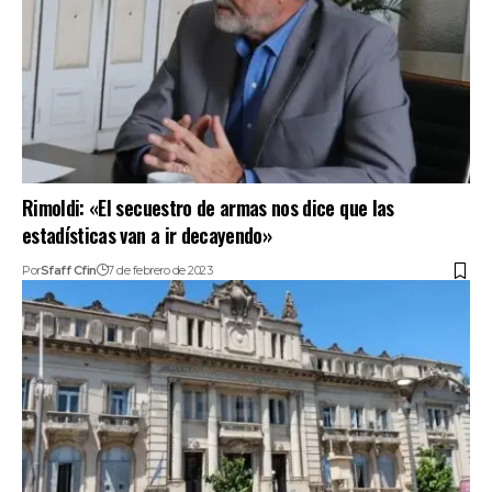
Rimoldi: «El secuestro de armas nos dice que las
estadísticas van a ir decayendo»
Por
Sfaff Cfin
7 de febrero de 2023