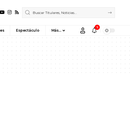
9
es
Espectáculo
Más…