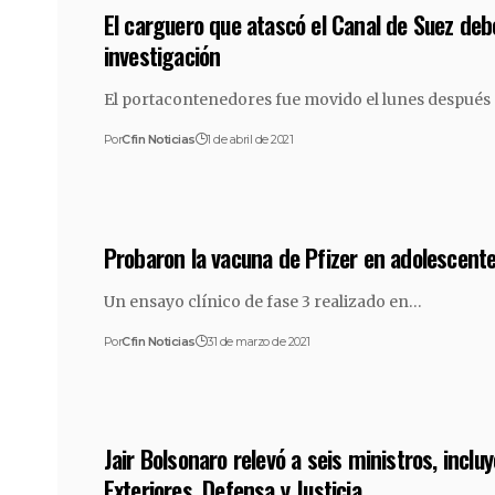
El carguero que atascó el Canal de Suez deb
investigación
El portacontenedores fue movido el lunes después
Por
Cfin Noticias
1 de abril de 2021
Probaron la vacuna de Pfizer en adolescente
Un ensayo clínico de fase 3 realizado en…
Por
Cfin Noticias
31 de marzo de 2021
Jair Bolsonaro relevó a seis ministros, inclu
Exteriores, Defensa y Justicia