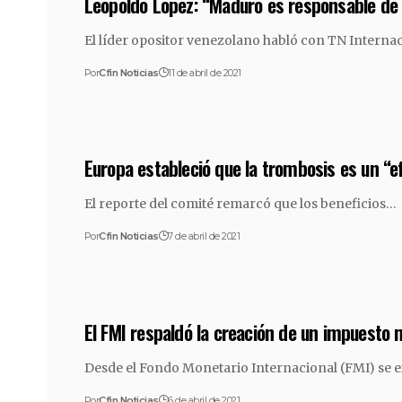
Leopoldo López: “Maduro es responsable de 
El líder opositor venezolano habló con TN Interna
Por
Cfin Noticias
11 de abril de 2021
Europa estableció que la trombosis es un “e
El reporte del comité remarcó que los beneficios…
Por
Cfin Noticias
7 de abril de 2021
El FMI respaldó la creación de un impuesto
Desde el Fondo Monetario Internacional (FMI) se
Por
Cfin Noticias
6 de abril de 2021