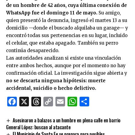
de un hombre de 42 años, cuya última conexión de
WhatsApp fue el domingo 11 de mayo.
Su amigo,
quien presentó la denuncia, ingresó el martes 13 a su
domicilio —donde el buscado alquilaba un garage— y
encontró todas sus pertenencias en su lugar, incluido
el celular, que estaba apagado. También su perro
continúa desaparecido.
Las autoridades analizan si existe una vinculación
entre ambos hechos, aunque por el momento no hay
confirmación oficial. La investigación sigue abierta y
no se descarta ninguna hipótesis: muerte
accidental, suicidio o hecho delictivo.
Facebook
X
Threads
Copy
Email
WhatsApp
Comparti
Link
Asesinaron a balazos a un hombre en plena calle en barrio
General López: buscan al atacante
El Municipio de Santa Fe se prepara para posibles