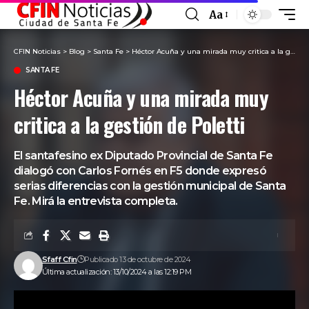
Aa
Font
Resizer
CFIN Noticias
>
Blog
>
Santa Fe
>
Héctor Acuña y una mirada muy critica a la gestión de Poletti
SANTA FE
Héctor Acuña y una mirada muy
critica a la gestión de Poletti
El santafesino ex Diputado Provincial de Santa Fe
dialogó con Carlos Fornés en F5 donde expresó
serias diferencias con la gestión municipal de Santa
Fe. Mirá la entrevista completa.
Sfaff Cfin
Publicado 13 de octubre de 2024
Última actualización: 13/10/2024 a las 12:19 PM