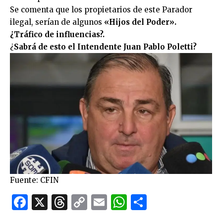
Se comenta que los propietarios de este Parador
ilegal, serían de algunos
«Hijos del Poder».
¿Tráfico de influencias?.
¿
Sabrá de esto el Intendente Juan Pablo Poletti?
Fuente: CFIN
Facebook
X
Threads
Copy
Email
WhatsApp
Comparti
Link