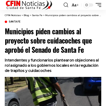
Aa
Font
Resizer
CFIN Noticias
>
Blog
>
Santa Fe
>
Municipios piden cambios al proyecto sobre cuidacoches que aprobó el Senado de Santa Fe
SANTA FE
Municipios piden cambios al
proyecto sobre cuidacoches que
aprobó el Senado de Santa Fe
Intendentes y funcionarios plantearon objeciones al
rol asignado a los gobiernos locales en la regulación
de trapitos y cuidacoches