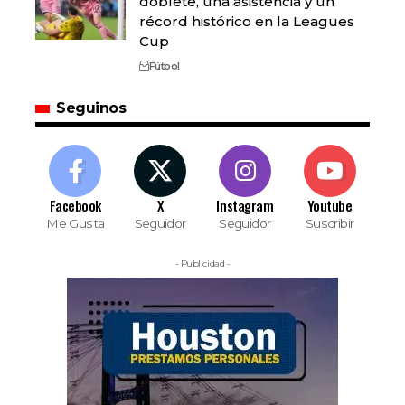
doblete, una asistencia y un
récord histórico en la Leagues
Cup
Fútbol
Seguinos
Facebook
X
Instagram
Youtube
Me Gusta
Seguidor
Seguidor
Suscribir
- Publicidad -