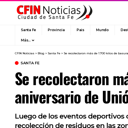
Santa Fe
Provincia
Pais
Mundo
Des
Más…
CFIN Noticias
>
Blog
>
Santa Fe
>
Se recolectaron más de 1.700 kilos de basura
SANTA FE
Se recolectaron más
aniversario de Unió
Luego de los eventos deportivos q
recolección de residuos en las zo