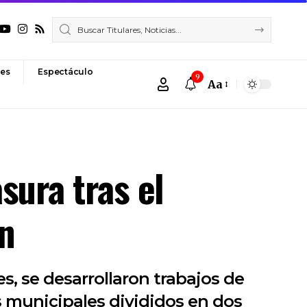
es
Espectáculo
9
Aa
Font
Resizer
sura tras el
ón
s, se desarrollaron trabajos de
s municipales divididos en dos