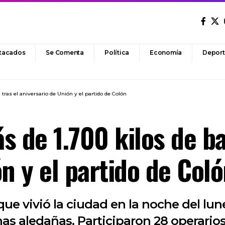
tacados
Se Comenta
Política
Economía
Deport
 tras el aniversario de Unión y el partido de Colón
 de 1.700 kilos de ba
n y el partido de Col
ue vivió la ciudad en la noche del lune
nas aledañas. Participaron 28 operario