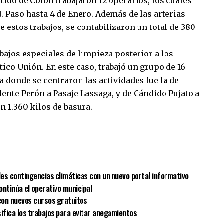
rtido de Colón trabajaron 12 operarios, los cuales
.J. Paso hasta 4 de Enero. Además de las arterias
de estos trabajos, se contabilizaron un total de 380
abajos especiales de limpieza posterior a los
ético Unión. En este caso, trabajó un grupo de 16
 donde se centraron las actividades fue la de
dente Perón a Pasaje Lassaga, y de Cándido Pujato a
on 1.360 kilos de basura.
sApp
mpartir
les contingencias climáticas con un nuevo portal informativo
ontinúa el operativo municipal
 con nuevos cursos gratuitos
sifica los trabajos para evitar anegamientos