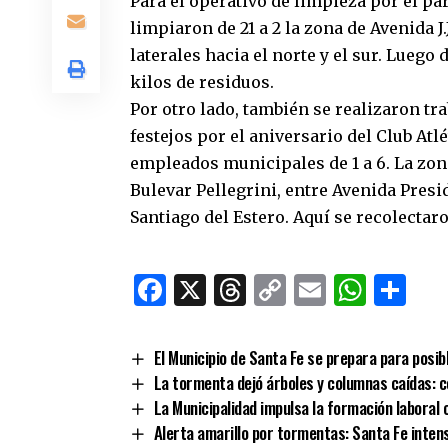
Para el operativo de limpieza por el pa
limpiaron de 21 a 2 la zona de Avenida J
laterales hacia el norte y el sur. Luego 
kilos de residuos.
Por otro lado, también se realizaron tr
festejos por el aniversario del Club Atl
empleados municipales de 1 a 6. La zona
Bulevar Pellegrini, entre Avenida Presi
Santiago del Estero. Aquí se recolectar
Facebook
X
Threads
Copy
Email
What
Co
Link
El Municipio de Santa Fe se prepara para posib
La tormenta dejó árboles y columnas caídas: c
La Municipalidad impulsa la formación laboral
Alerta amarillo por tormentas: Santa Fe inten