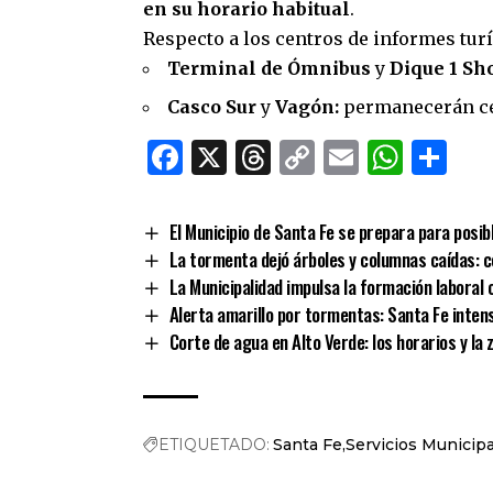
en su horario habitual
.
Respecto a los centros de informes turí
Terminal de Ómnibus
y
Dique 1 Sh
Casco Sur
y
Vagón:
permanecerán ce
Facebook
X
Threads
Copy
Email
What
Co
Link
El Municipio de Santa Fe se prepara para posib
La tormenta dejó árboles y columnas caídas: c
La Municipalidad impulsa la formación laboral
Alerta amarillo por tormentas: Santa Fe inten
Corte de agua en Alto Verde: los horarios y la
ETIQUETADO:
Santa Fe
Servicios Municip