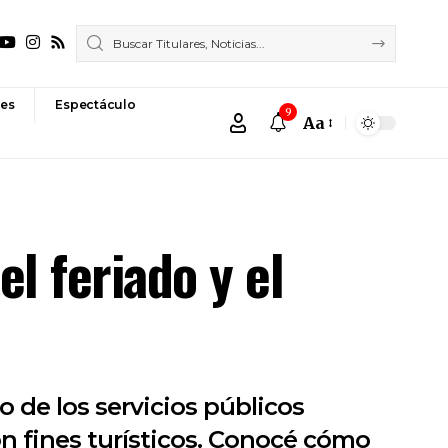
es
Espectáculo
9
Aa
Font
Resizer
l feriado y el
de los servicios públicos
con fines turísticos. Conocé cómo