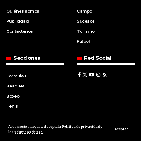
Quiénes somos
Campo
Publicidad
Sucesos
Contactenos
Turismo
Fútbol
Secciones
Red Social
Formula 1
Basquet
Boxeo
Tenis
Al usar este sitio, usted acepta la
Política de privacidad
y
© 2008 | Agencia Cfin.com.ar - Santa Fe - Argentina | All rights
Aceptar
los
Términos de uso.
.
reserved.