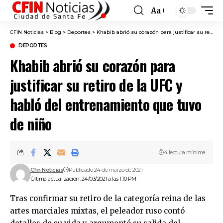
Aa
Font
Resizer
CFIN Noticias
>
Blog
>
Deportes
>
Khabib abrió su corazón para justificar su retiro de la UFC y habló del entrenamiento que tuvo de niño
DEPORTES
Khabib abrió su corazón para
justificar su retiro de la UFC y
habló del entrenamiento que tuvo
de niño
4 lectura mínima
Cfin Noticias
Publicado 24 de marzo de 2021
Última actualización: 24/03/2021 a las 1:10 PM
Tras confirmar su retiro de la categoría reina de las
artes marciales mixtas, el peleador ruso contó