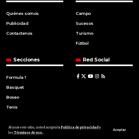
Quiénes somos
Campo
Publicidad
Sucesos
Contactenos
Turismo
Fútbol
Secciones
Red Social
Formula 1
Basquet
Boxeo
Tenis
Al usar este sitio, usted acepta la
Política de privacidad
y
© 2008 | Agencia Cfin.com.ar - Santa Fe - Argentina | All rights
Aceptar
los
Términos de uso.
.
reserved.