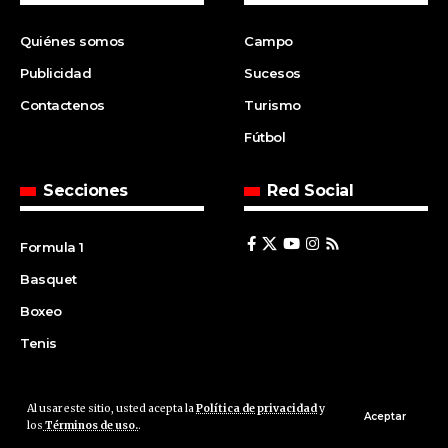
Quiénes somos
Campo
Publicidad
Sucesos
Contactenos
Turismo
Fútbol
Secciones
Red Social
Formula 1
Basquet
Boxeo
Tenis
Al usar este sitio, usted acepta la
Política de privacidad
y
© 2008 | Agencia Cfin.com.ar - Santa Fe - Argentina | All rights
Aceptar
los
Términos de uso.
.
reserved.