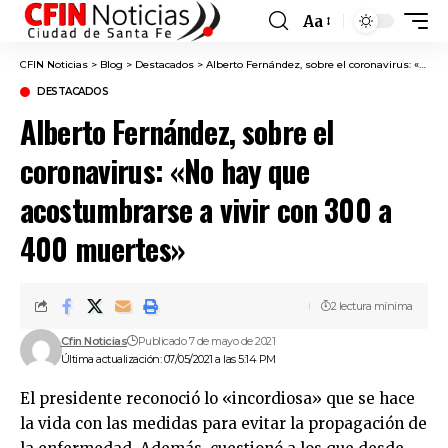
Aa
Font
Resizer
CFIN Noticias
>
Blog
>
Destacados
>
Alberto Fernández, sobre el coronavirus: «No hay que acostumbrarse a vivir con 300 a 400 muertes»
DESTACADOS
Alberto Fernández, sobre el
coronavirus: «No hay que
acostumbrarse a vivir con 300 a
400 muertes»
2 lectura mínima
Cfin Noticias
Publicado 7 de mayo de 2021
Última actualización: 07/05/2021 a las 5:14 PM
El presidente reconoció lo «incordiosa» que se hace
la vida con las medidas para evitar la propagación de