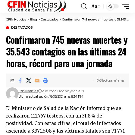
Aa
Font
Resizer
CFIN Noticias
>
Blog
>
Destacados
>
Confirmaron 745 nuevas muertes y 35.543 contagios en las últimas 24 horas, récord para una jornada
DESTACADOS
Confirmaron 745 nuevas muertes y
35.543 contagios en las últimas 24
horas, récord para una jornada
3 lectura mínima
Cfin Noticias
Publicado 18 de mayo de 2021
Última actualización: 18/05/2021 a las 8:34 PM
El Ministerio de Salud de la Nación informó que se
realizaron 111.757 testeos, con un 31,8% de
positividad. Con estas cifras, el total de infectados
asciende a 3.371.508 y las víctimas fatales son 71.771