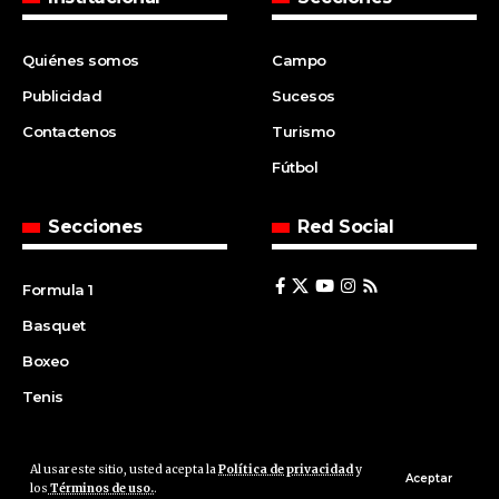
Quiénes somos
Campo
Publicidad
Sucesos
Contactenos
Turismo
Fútbol
Secciones
Red Social
Formula 1
Basquet
Boxeo
Tenis
Al usar este sitio, usted acepta la
Política de privacidad
y
© 2008 | Agencia Cfin.com.ar - Santa Fe - Argentina | All rights
Aceptar
los
Términos de uso.
.
reserved.