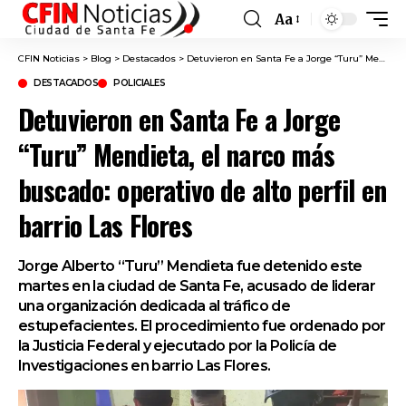
Aa
Font
Resizer
CFIN Noticias
>
Blog
>
Destacados
>
Detuvieron en Santa Fe a Jorge “Turu” Mendieta, el narco más buscado: operativo de alto perfil en barrio Las Flores
DESTACADOS
POLICIALES
Detuvieron en Santa Fe a Jorge
“Turu” Mendieta, el narco más
buscado: operativo de alto perfil en
barrio Las Flores
Jorge Alberto “Turu” Mendieta fue detenido este
martes en la ciudad de Santa Fe, acusado de liderar
una organización dedicada al tráfico de
estupefacientes. El procedimiento fue ordenado por
la Justicia Federal y ejecutado por la Policía de
Investigaciones en barrio Las Flores.