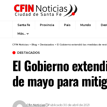
Santa Fe
Provincia
Pais
Mundo
Des
Más…
CFIN Noticias
>
Blog
>
Destacados
>
El Gobierno extendió las medidas de rest
DESTACADOS
El Gobierno extendi
de mayo para mitig
Cfin Noticias
Publicado 30 de abril de 2021