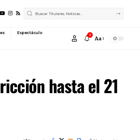
es
Espectáculo
9
Aa
Font
Resizer
ricción hasta el 21