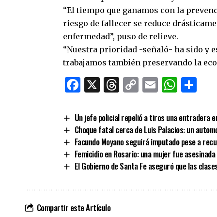
“El tiempo que ganamos con la prevenci
riesgo de fallecer se reduce drásticame
enfermedad”, puso de relieve.
“Nuestra prioridad -señaló- ha sido y es
trabajamos también preservando la econ
Facebook
X
Threads
Copy
Email
What
Co
Link
Un jefe policial repelió a tiros una entradera e
Choque fatal cerca de Luis Palacios: un automo
Facundo Moyano seguirá imputado pese a recup
Femicidio en Rosario: una mujer fue asesinada
El Gobierno de Santa Fe aseguró que las clase
Compartir este Artículo