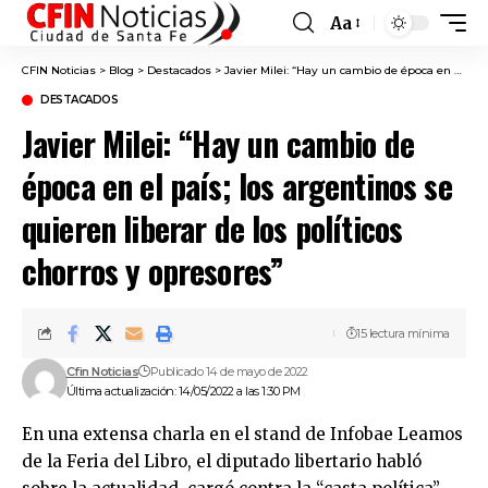
Aa
Font
Resizer
CFIN Noticias
>
Blog
>
Destacados
>
Javier Milei: “Hay un cambio de época en el país; los argentinos se quieren liberar de los políticos chorros y opresores”
DESTACADOS
Javier Milei: “Hay un cambio de
época en el país; los argentinos se
quieren liberar de los políticos
chorros y opresores”
15 lectura mínima
Cfin Noticias
Publicado 14 de mayo de 2022
Última actualización: 14/05/2022 a las 1:30 PM
En una extensa charla en el stand de Infobae Leamos
de la Feria del Libro, el diputado libertario habló