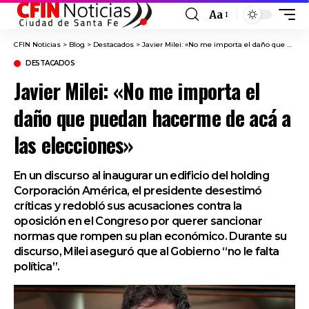
Aa
Font
Resizer
CFIN Noticias
>
Blog
>
Destacados
>
Javier Milei: «No me importa el daño que puedan hacerme de acá a las elecciones»
DESTACADOS
Javier Milei: «No me importa el
daño que puedan hacerme de acá a
las elecciones»
En un discurso al inaugurar un edificio del holding
Corporación América, el presidente desestimó
críticas y redobló sus acusaciones contra la
oposición en el Congreso por querer sancionar
normas que rompen su plan económico. Durante su
discurso, Milei aseguró que al Gobierno “no le falta
política”.