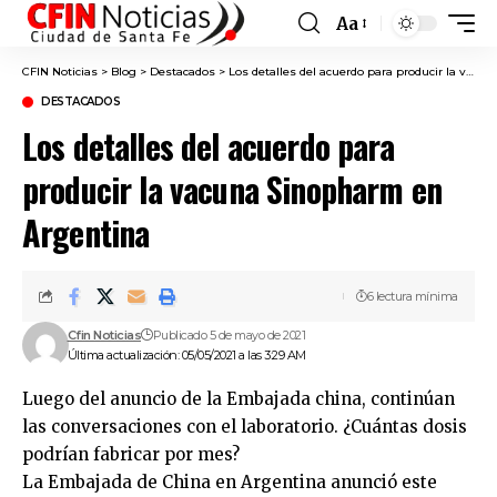
Aa
Font
Resizer
CFIN Noticias
>
Blog
>
Destacados
>
Los detalles del acuerdo para producir la vacuna Sinopharm en Argentina
DESTACADOS
Los detalles del acuerdo para
producir la vacuna Sinopharm en
Argentina
6 lectura mínima
Cfin Noticias
Publicado 5 de mayo de 2021
Última actualización: 05/05/2021 a las 3:29 AM
Luego del anuncio de la Embajada china, continúan
las conversaciones con el laboratorio. ¿Cuántas dosis
podrían fabricar por mes?
La Embajada de China en Argentina anunció este