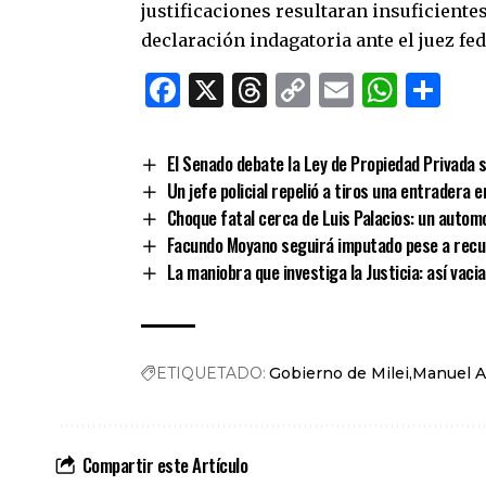
justificaciones resultaran insuficientes
declaración indagatoria ante el juez fe
Facebook
X
Threads
Copy
Email
What
Co
Link
El Senado debate la Ley de Propiedad Privada s
Un jefe policial repelió a tiros una entradera e
Choque fatal cerca de Luis Palacios: un automo
Facundo Moyano seguirá imputado pese a recup
La maniobra que investiga la Justicia: así vaci
ETIQUETADO:
Gobierno de Milei
Manuel A
Compartir este Artículo