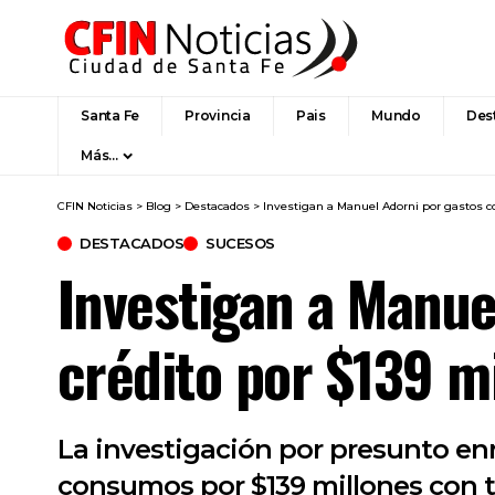
Santa Fe
Provincia
Pais
Mundo
Des
Más…
CFIN Noticias
>
Blog
>
Destacados
>
Investigan a Manuel Adorni por gastos co
DESTACADOS
SUCESOS
Investigan a Manue
crédito por $139 m
La investigación por presunto enr
consumos por $139 millones con t