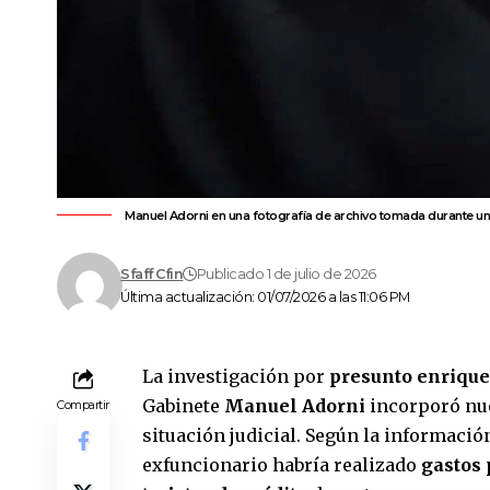
Manuel Adorni en una fotografía de archivo tomada durante una
Sfaff Cfin
Publicado 1 de julio de 2026
Última actualización: 01/07/2026 a las 11:06 PM
La investigación por
presunto enrique
Gabinete
Manuel Adorni
incorporó nu
Compartir
situación judicial. Según la información
exfuncionario habría realizado
gastos