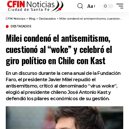
Aa
Font
Resizer
CFIN Noticias
>
Blog
>
Destacados
>
Milei condenó el antisemitismo, cuestionó al “woke” y celebró el giro político en Chile con Kast
DESTACADOS
Milei condenó el antisemitismo,
cuestionó al “woke” y celebró el
giro político en Chile con Kast
En un discurso durante la cena anual de la Fundación
Faro, el presidente Javier Milei repudió el
antisemitismo, criticó al denominado “virus woke”,
elogió al presidente chileno José Antonio Kast y
defendió los pilares económicos de su gestión.