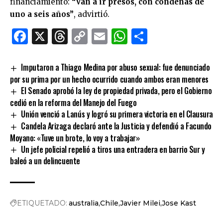
financiamiento:
“Van a ir presos, con condenas de
uno a seis años”
, advirtió.
Facebook
X
Threads
Copy
Email
WhatsApp
Comparti
Link
Imputaron a Thiago Medina por abuso sexual: fue denunciado
por su prima por un hecho ocurrido cuando ambos eran menores
El Senado aprobó la ley de propiedad privada, pero el Gobierno
cedió en la reforma del Manejo del Fuego
Unión venció a Lanús y logró su primera victoria en el Clausura
Candela Arizaga declaró ante la Justicia y defendió a Facundo
Moyano: «Tuve un brote, lo voy a trabajar»
Un jefe policial repelió a tiros una entradera en barrio Sur y
baleó a un delincuente
ETIQUETADO:
australia
Chile
Javier Milei
Jose Kast