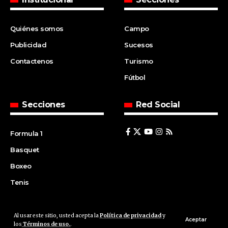
Quiénes somos
Campo
Publicidad
Sucesos
Contactenos
Turismo
Fútbol
Secciones
Red Social
Formula 1
Basquet
Boxeo
Tenis
Al usar este sitio, usted acepta la
Política de privacidad
y
© 2008 | Agencia Cfin.com.ar - Santa Fe - Argentina | All rights
Aceptar
los
Términos de uso.
.
reserved.