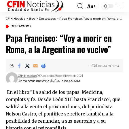
Aa
Font
Resizer
CFIN Noticias
>
Blog
>
Destacados
>
Papa Francisco: “Voy a morir en Roma, a la Argentina no vuelvo”
DESTACADOS
Papa Francisco: “Voy a morir en
Roma, a la Argentina no vuelvo”
21 lectura mínima
Cfin Noticias
Publicado 28 de febrero de 2021
Última actualización: 28/02/2021 a las 4:50 AM
En el libro “La salud de los papas. Medicina,
complots y fe. Desde León XIII hasta Francisco”, que
saldrá a la venta el próximo lunes, del periodista
Nelson Castro, el pontífice se refiere también a la
posibilidad de renunciar, a sus neurosis y a su
historia con el psicoanálisis