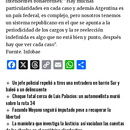
intendentes bonaerenses: “Hay muchas
particularidades en cada caso y además Argentina es
un país federal, es complejo, pero nosotros tenemos
un sistema republicano en el que se apunta a la
periodicidad de los cargos y la re reelección
indefinida es algo que no está bien y punto, después
hay que ver cada caso”.
Fuente. Infobae
Facebook
X
Threads
Copy
Email
WhatsApp
Comparti
Link
Un jefe policial repelió a tiros una entradera en barrio Sur y
baleó a un delincuente
Choque fatal cerca de Luis Palacios: un automovilista murió
sobre la ruta 34
Facundo Moyano seguirá imputado pese a recuperar la
libertad
La maniobra que investiga la Justicia: así vaciaban las cuentas