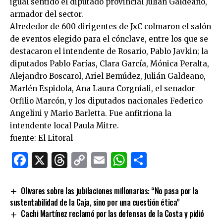
igual sentido el diputado provincial Julián Galdeano,
armador del sector.
Alrededor de 600 dirigentes de JxC colmaron el salón
de eventos elegido para el cónclave, entre los que se
destacaron el intendente de Rosario, Pablo Javkin; la
diputados Pablo Farías, Clara García, Mónica Peralta,
Alejandro Boscarol, Ariel Bemúdez, Julián Galdeano,
Marlén Espidola, Ana Laura Corgniali, el senador
Orfilio Marcón, y los diputados nacionales Federico
Angelini y Mario Barletta. Fue anfitriona la
intendente local Paula Mitre.
fuente: El Litoral
Facebook
X
Threads
Copy
Email
WhatsApp
Comparti
Link
Olivares sobre las jubilaciones millonarias: “No pasa por la
sustentabilidad de la Caja, sino por una cuestión ética”
Cachi Martínez reclamó por las defensas de la Costa y pidió