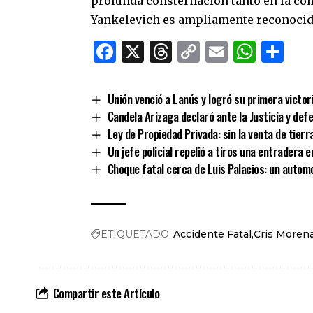
profunda consternación tanto en la co
Yankelevich es ampliamente reconocida 
Facebook
X
Threads
Copy
Email
What
Co
Link
Unión venció a Lanús y logró su primera victor
Candela Arizaga declaró ante la Justicia y def
Ley de Propiedad Privada: sin la venta de tier
Un jefe policial repelió a tiros una entradera e
Choque fatal cerca de Luis Palacios: un automo
ETIQUETADO:
Accidente Fatal
Cris Moren
Compartir este Artículo