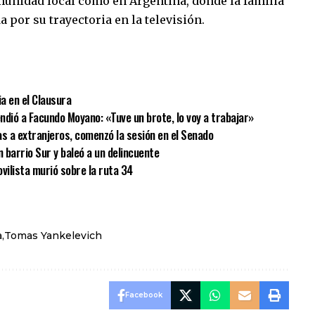
munidad local como en Argentina, donde la familia
por su trayectoria en la televisión.
sApp
mpartir
ia en el Clausura
endió a Facundo Moyano: «Tuve un brote, lo voy a trabajar»
ras a extranjeros, comenzó la sesión en el Senado
n barrio Sur y baleó a un delincuente
vilista murió sobre la ruta 34
a
Tomas Yankelevich
Facebook