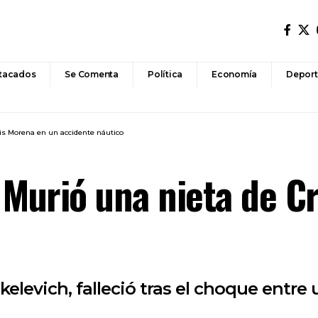
tacados
Se Comenta
Política
Economía
Deport
ris Morena en un accidente náutico
 Murió una nieta de C
kelevich, falleció tras el choque entre 