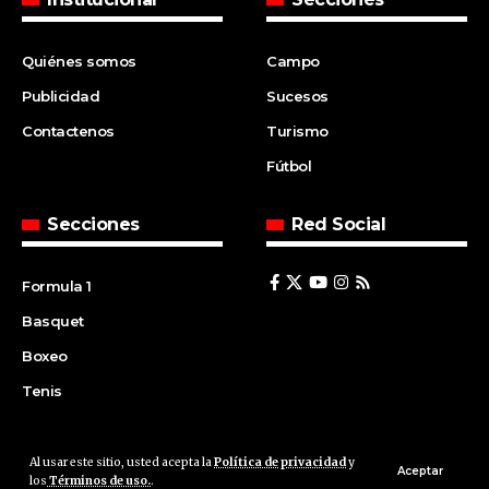
Quiénes somos
Campo
Publicidad
Sucesos
Contactenos
Turismo
Fútbol
Secciones
Red Social
Formula 1
Basquet
Boxeo
Tenis
Al usar este sitio, usted acepta la
Política de privacidad
y
© 2008 | Agencia Cfin.com.ar - Santa Fe - Argentina | All rights
Aceptar
los
Términos de uso.
.
reserved.