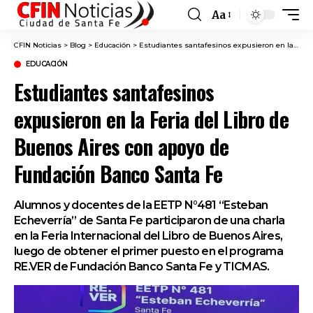
Aa
Font
Resizer
CFIN Noticias
>
Blog
>
Educación
>
Estudiantes santafesinos expusieron en la Feria del Libro de Buenos Aires con apoyo de Fundación Banco Santa Fe
EDUCACIÓN
Estudiantes santafesinos
expusieron en la Feria del Libro de
Buenos Aires con apoyo de
Fundación Banco Santa Fe
Alumnos y docentes de la EETP N°481 “Esteban
Echeverría” de Santa Fe participaron de una charla
en la Feria Internacional del Libro de Buenos Aires,
luego de obtener el primer puesto en el programa
RE.VER de Fundación Banco Santa Fe y TICMAS.